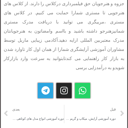
جزوه و هنرجویان حق فیلمبرداری درکلاس را دارند. از کلاس های
هنرجویی تا مستری شمارا حمایت می کنیم. در کلاس های
مستری ،مربیگری می توانید با دریافت مدرک مستری
شمانیزهنرجو داشته باشید و بااسم وامضاتون به هنرجویانتان
مدرک معتبربین المللی ارایه دهید.آکادمی زیبایی ماربل توسط
مشاوران آموزشی آرایشگری شمارا از همان اول کار تاوارد شدن
به بازار کار راهنمایی می کندتابتوانید به سرعت وارد بازارکار
شویدو به درآمدزایی برسی
قبل
بعدی
دوره آموزشی آرایش، میکاپ و گریم عروس و خودآرایی
دوره آموزشی انواع مدل های کوتاهی مو تخصصی، پیتاژ