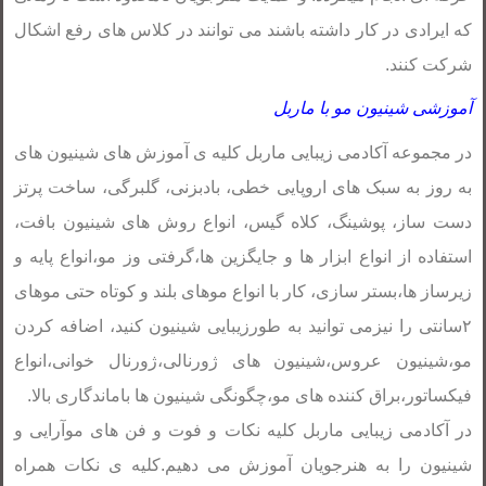
که ایرادی در کار داشته باشند می توانند در کلاس های رفع اشکال
شرکت کنند.
آموزشی شینیون مو با ماربل
در مجموعه آکادمی زیبایی ماربل کلیه ی آموزش های شینیون های
به روز به سبک های اروپایی خطی، بادبزنی، گلبرگی، ساخت پرتز
دست ساز، پوشینگ، کلاه گیس، انواع روش های شینیون بافت،
استفاده از انواع ابزار ها و جایگزین ها،گرفتی وز مو،انواع پایه و
زیرساز ها،بستر سازی، کار با انواع موهای بلند و کوتاه حتی موهای
۲سانتی را نیزمی توانید به طورزیبایی شینیون کنید، اضافه کردن
مو،شینیون عروس،شینیون های ژورنالی،ژورنال خوانی،انواع
فیکساتور،براق کننده های مو،چگونگی شینیون ها باماندگاری بالا.
در آکادمی زیبایی ماربل کلیه نکات و فوت و فن های موآرایی و
شینیون را به هنرجویان آموزش می دهیم.کلیه ی نکات همراه