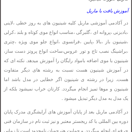
آموزش بافت با ماربل
در آکادمی آموزشی ماربل کلیه شینیون های به روز خطی ،لاینی
،بادبزنی ،پروانه ای ،گلبرگی ،مناسب انواع موی کوتاه و بلند ،کرلی
،شینبون باز ،بالا ،پایین ،فرانسوی ،انواع جلو موی ویژه ،چتری
،براشینگ نصب تاج و تور عروس،ساخت انواع پروتز دست ساز،
شینیون با موی اضافه بامواد رایگان را آموزش میدهد. نکته ای که
در آموزش شینیون هست نسبت به رشته های دیگر متفاوت
هست. زیرا در رشته ی شینیون اگر خطایی در مدل باشد اما
شینیون و موها تمیز انجام میگردد. کارتان خراب نمیشود بلکه از
یک مدل به مدل دیگر تبدیل میشود .
در آکادمی ماربل بعد از پایان آموزش های آرایشگری مدرک پایان
دوره بین المللی با کد ریجستر معتبر و نیز ثبت نام در سازمان فنی
حرفه ای انجام میگردد. و حمایت هنرجویان نامحدود است تا زمانی