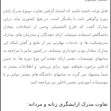
قابل توجه داشته باشید که اشتباه گرفتن تفاوت دونوع مدرک پایان
دوره وگواهي نامه با يکديگر است. در هيچ کشوری نباید دراین
مدارک گفت که فارغ التحصيلی وحتی از اصلاحات معادل
دانشگاهي استفاده نمينمايد. ارائه دهندگان و سازمان های مدارک
سرتیفیکیت ها ی خدمات مهارتي نيز از تبليغ و گفتن اینکه این
مدارک معادل بودن خودداري مينمايند. در کشور مانيز با مراجعه به
سايتهاي موسسات معتبر ارائه دهنده اين نوع دوره ها، به چنين
ادعايي برخورد نخواهيد نمود. براي بررسي و اطلاعات بیشتر به
شما پيشنهاد مي گردد به سايتهاي دانشگاه هاي معتبر دولتي و يا
موسسات آموزشي معتبر داخلي نيز مراجعه کنيد.
تفاوت مدرک ارایشگری زنانه و مردانه: